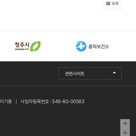
목록
관련사이트
: 이기풍
사업자등록번호 : 549-80-00583
상단
중간