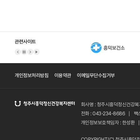
관련사이트
이전 배너
배너 정지
다음 배너
배너 재생
개인정보처리방침
이용약관
이메일무단수집거부
회사명 : 청주시흥덕정신건강
전화 : 043-234-8686
팩스
개인정보보호책임자 : 한성환
COPYRIGHT(C)
청주시흥덕