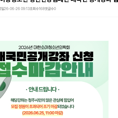
성일
26-06-26 09:13
조회수
168
댓글수
0