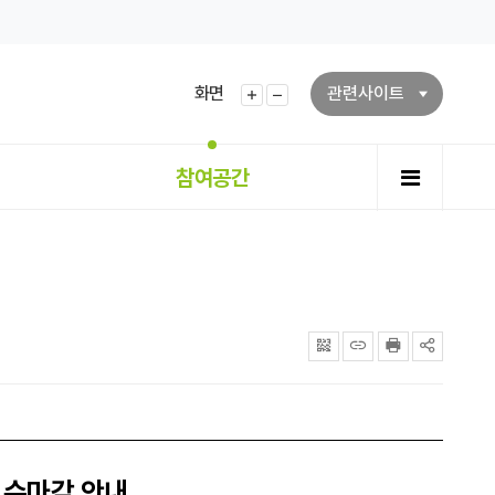
화면
관련사이트
화면확대
화면축소
전체메뉴
참여공간
QRcode
주소복사
프린터
공유
접수마감 안내